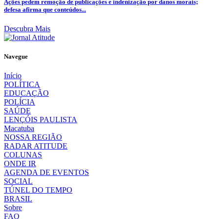
Ações pedem remoção de publicações e indenização por danos morais;
defesa afirma que conteúdos...
Descubra Mais
Navegue
Início
POLÍTICA
EDUCAÇÃO
POLÍCIA
SAÚDE
LENÇÓIS PAULISTA
Macatuba
NOSSA REGIÃO
RADAR ATITUDE
COLUNAS
ONDE IR
AGENDA DE EVENTOS
SOCIAL
TÚNEL DO TEMPO
BRASIL
Sobre
FAQ