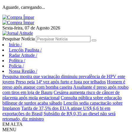
Aguarde, carregando...
Sexta-feira, 07 de Agosto 2026
Pesquisar Notícia
Início
/
Lençóis Paulista
/
Radar Atitude
/
Política
/
Polícia
/
Nossa Região
/
Pesquisa mostra que vacinação diminuiu prevalência de HPV ente
jovens
Preso pela 14ª vez após furto e fuga por telhados
Homem é
preso após ataque com bomba caseira
Assaltante é preso após roubo
com tiros em loja de Bauru
Cesárea aumenta risco de câncer de
placenta após mola gestacional
Consulta pública sobre educação
bilíngue de surdos acaba sábado
Lençóis sedia capacitação sobre
Implanon
Tarifa de 37,5% dos EUA atinge US$ 6,6 bi em
exportações do Brasil
Subsídio de R$ 0,35 ao diesel não será
retomado, diz ministro
EM ALTA
MENU