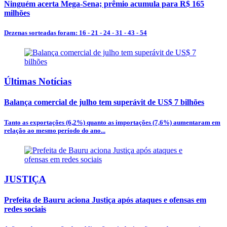
Ninguém acerta Mega-Sena; prêmio acumula para R$ 165
milhões
Dezenas sorteadas foram: 16 - 21 - 24 - 31 - 43 - 54
Últimas Notícias
Balança comercial de julho tem superávit de US$ 7 bilhões
Tanto as exportações (6,2%) quanto as importações (7,6%) aumentaram em
relação ao mesmo período do ano...
JUSTIÇA
Prefeita de Bauru aciona Justiça após ataques e ofensas em
redes sociais