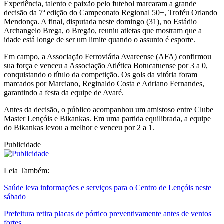
Experiência, talento e paixão pelo futebol marcaram a grande
decisão da 7ª edição do Campeonato Regional 50+, Troféu Orlando
Mendonça. A final, disputada neste domingo (31), no Estádio
Archangelo Brega, o Bregão, reuniu atletas que mostram que a
idade está longe de ser um limite quando o assunto é esporte.
Em campo, a Associação Ferroviária Avareense (AFA) confirmou
sua força e venceu a Associação Atlética Botucatuense por 3 a 0,
conquistando o título da competição. Os gols da vitória foram
marcados por Marciano, Reginaldo Costa e Adriano Fernandes,
garantindo a festa da equipe de Avaré.
Antes da decisão, o público acompanhou um amistoso entre Clube
Master Lençóis e Bikankas. Em uma partida equilibrada, a equipe
do Bikankas levou a melhor e venceu por 2 a 1.
Publicidade
Leia Também:
Saúde leva informações e serviços para o Centro de Lençóis neste
sábado
Prefeitura retira placas de pórtico preventivamente antes de ventos
fortes