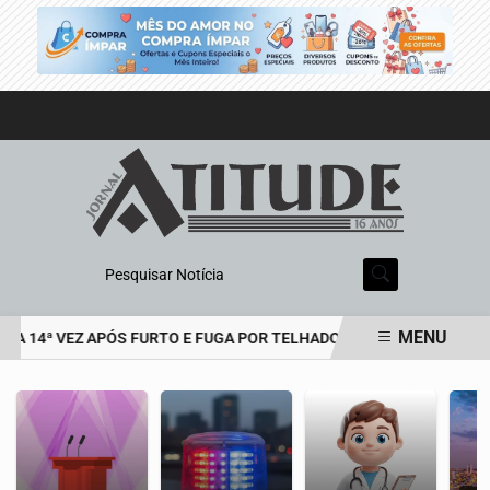
Pesquisar Notícia
MENU
A 14ª VEZ APÓS FURTO E FUGA POR TELHADOS
HOMEM É PRESO 
EM ALTA