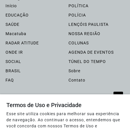
Início
POLÍTICA
EDUCAÇÃO
POLÍCIA
SAÚDE
LENÇÓIS PAULISTA
Macatuba
NOSSA REGIÃO
RADAR ATITUDE
COLUNAS
ONDE IR
AGENDA DE EVENTOS
SOCIAL
TÚNEL DO TEMPO
BRASIL
Sobre
FAQ
Contato
Pesquisar Notícia
Termos de Uso e Privacidade
Esse site utiliza cookies para melhorar sua experiência
Jornal ATITUDE - Todos os direitos reservados
de navegação. Ao continuar o acesso, entendemos que
você concorda com nossos Termos de Uso e
Termos de Uso e Privacidade