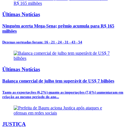
Últimas Notícias
Ninguém acerta Mega-Sena; prêmio acumula para R$ 165
milhões
Dezenas sorteadas foram: 16 - 21 - 24 - 31 - 43 - 54
Últimas Notícias
Balança comercial de julho tem superávit de US$ 7 bilhões
Tanto as exportações (6,2%) quanto as importações (7,6%) aumentaram em
relação ao mesmo período do ano...
JUSTIÇA