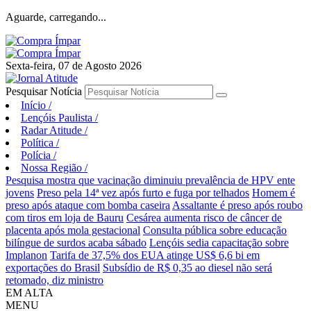
Aguarde, carregando...
Sexta-feira, 07 de Agosto 2026
Pesquisar Notícia
Início
/
Lençóis Paulista
/
Radar Atitude
/
Política
/
Polícia
/
Nossa Região
/
Pesquisa mostra que vacinação diminuiu prevalência de HPV ente
jovens
Preso pela 14ª vez após furto e fuga por telhados
Homem é
preso após ataque com bomba caseira
Assaltante é preso após roubo
com tiros em loja de Bauru
Cesárea aumenta risco de câncer de
placenta após mola gestacional
Consulta pública sobre educação
bilíngue de surdos acaba sábado
Lençóis sedia capacitação sobre
Implanon
Tarifa de 37,5% dos EUA atinge US$ 6,6 bi em
exportações do Brasil
Subsídio de R$ 0,35 ao diesel não será
retomado, diz ministro
EM ALTA
MENU