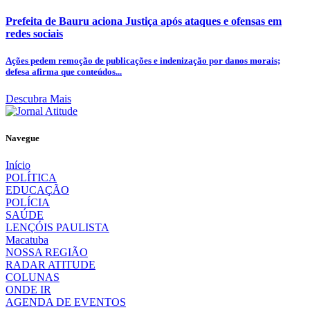
Prefeita de Bauru aciona Justiça após ataques e ofensas em
redes sociais
Ações pedem remoção de publicações e indenização por danos morais;
defesa afirma que conteúdos...
Descubra Mais
Navegue
Início
POLÍTICA
EDUCAÇÃO
POLÍCIA
SAÚDE
LENÇÓIS PAULISTA
Macatuba
NOSSA REGIÃO
RADAR ATITUDE
COLUNAS
ONDE IR
AGENDA DE EVENTOS