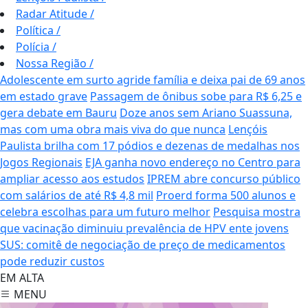
Radar Atitude
/
Política
/
Polícia
/
Nossa Região
/
Adolescente em surto agride família e deixa pai de 69 anos
em estado grave
Passagem de ônibus sobe para R$ 6,25 e
gera debate em Bauru
Doze anos sem Ariano Suassuna,
mas com uma obra mais viva do que nunca
Lençóis
Paulista brilha com 17 pódios e dezenas de medalhas nos
Jogos Regionais
EJA ganha novo endereço no Centro para
ampliar acesso aos estudos
IPREM abre concurso público
com salários de até R$ 4,8 mil
Proerd forma 500 alunos e
celebra escolhas para um futuro melhor
Pesquisa mostra
que vacinação diminuiu prevalência de HPV ente jovens
SUS: comitê de negociação de preço de medicamentos
pode reduzir custos
EM ALTA
MENU