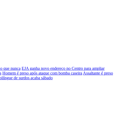
do que nunca
EJA ganha novo endereço no Centro para ampliar
s
Homem é preso após ataque com bomba caseira
Assaltante é preso
bilíngue de surdos acaba sábado