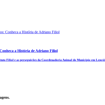
onheça a História de Adriano Filiol
stituto Filiol e as perseguições da Coordenadoria Animal do Município em Lençói
agens.