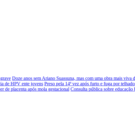
 grave
Doze anos sem Ariano Suassuna, mas com uma obra mais viva 
cia de HPV ente jovens
Preso pela 14ª vez após furto e fuga por telhado
er de placenta após mola gestacional
Consulta pública sobre educação 