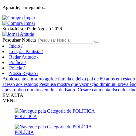
Aguarde, carregando...
Sexta-feira, 07 de Agosto 2026
Pesquisar Notícia
Início
/
Lençóis Paulista
/
Radar Atitude
/
Política
/
Polícia
/
Nossa Região
/
Adolescente em surto agride família e deixa pai de 69 anos em estado
acesso aos estudos
Pesquisa mostra que vacinação diminuiu prevalên
após roubo com tiros em loja de Bauru
Cesárea aumenta risco de cânc
EM ALTA
MENU
POLÍTICA
POLÍCIA