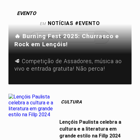
EVENTO
NOTÍCIAS
#EVENTO
EM
🔥 Burning Fest 2025: Churrasco e
🔍
Rock em Lençóis!
🥩 Competição de Assadores, música ao
vivo e entrada gratuita! Não perca!
CULTURA
Lençóis Paulista celebra a
cultura e a literatura em
grande estilo na Fillp 2024