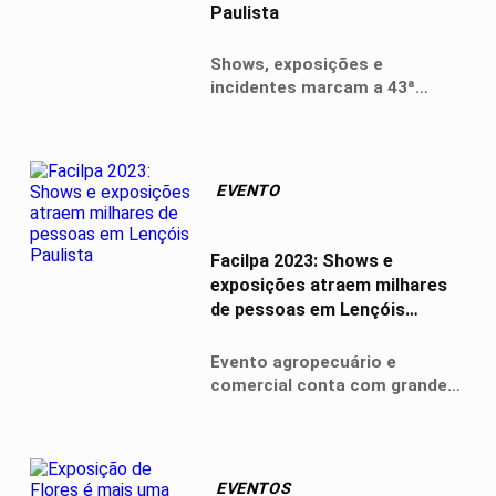
Paulista
Shows, exposições e
incidentes marcam a 43ª
edição da Facilpa, enquanto
críticas surgem sobre o uso
de dinheiro público para um
evento lucrativo
EVENTO
Facilpa 2023: Shows e
exposições atraem milhares
de pessoas em Lençóis
Paulista
Evento agropecuário e
comercial conta com grandes
atrações musicais e
exposições variadas, mas
preços altos geram críticas
entre o público
EVENTOS