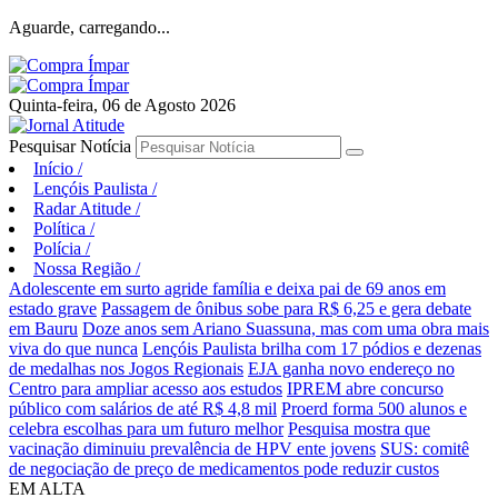
Aguarde, carregando...
Quinta-feira, 06 de Agosto 2026
Pesquisar Notícia
Início
/
Lençóis Paulista
/
Radar Atitude
/
Política
/
Polícia
/
Nossa Região
/
Adolescente em surto agride família e deixa pai de 69 anos em
estado grave
Passagem de ônibus sobe para R$ 6,25 e gera debate
em Bauru
Doze anos sem Ariano Suassuna, mas com uma obra mais
viva do que nunca
Lençóis Paulista brilha com 17 pódios e dezenas
de medalhas nos Jogos Regionais
EJA ganha novo endereço no
Centro para ampliar acesso aos estudos
IPREM abre concurso
público com salários de até R$ 4,8 mil
Proerd forma 500 alunos e
celebra escolhas para um futuro melhor
Pesquisa mostra que
vacinação diminuiu prevalência de HPV ente jovens
SUS: comitê
de negociação de preço de medicamentos pode reduzir custos
EM ALTA