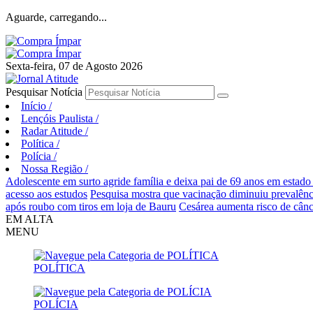
Aguarde, carregando...
Sexta-feira, 07 de Agosto 2026
Pesquisar Notícia
Início
/
Lençóis Paulista
/
Radar Atitude
/
Política
/
Polícia
/
Nossa Região
/
Adolescente em surto agride família e deixa pai de 69 anos em estado
acesso aos estudos
Pesquisa mostra que vacinação diminuiu prevalên
após roubo com tiros em loja de Bauru
Cesárea aumenta risco de cânc
EM ALTA
MENU
POLÍTICA
POLÍCIA