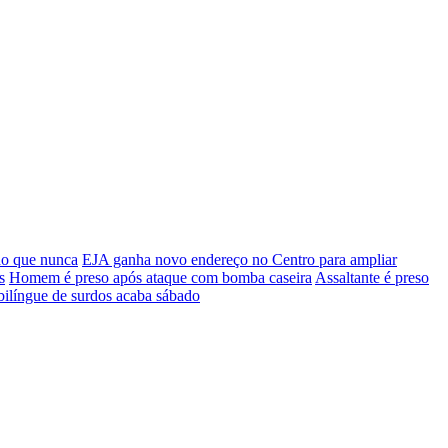
do que nunca
EJA ganha novo endereço no Centro para ampliar
s
Homem é preso após ataque com bomba caseira
Assaltante é preso
bilíngue de surdos acaba sábado