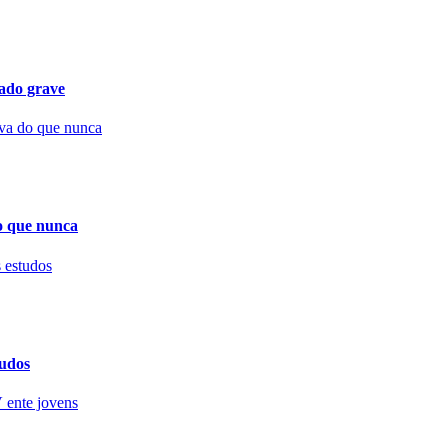
tado grave
o que nunca
tudos