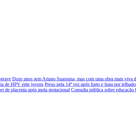
 grave
Doze anos sem Ariano Suassuna, mas com uma obra mais viva 
cia de HPV ente jovens
Preso pela 14ª vez após furto e fuga por telhado
er de placenta após mola gestacional
Consulta pública sobre educação 