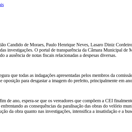
ais
tião Candido de Moraes, Paulo Henrique Neves, Lasaro Diniz Cordeiro e
das investigações. O portal de transparência da Câmara Municipal de Ma
do a ausência de notas fiscais relacionadas a despesas diversas.
ssegura que todas as indagações apresentadas pelos membros da comissã
e oposição para desgastar a imagem do prefeito, principalmente em ano 
e fim de ano, espera-se que os vereadores que compõem a CEI finalment
 enfrentando as consequências da paralisação das obras do velório muni
ução da obra quanto nas investigações, intensifica a insatisfação e a b