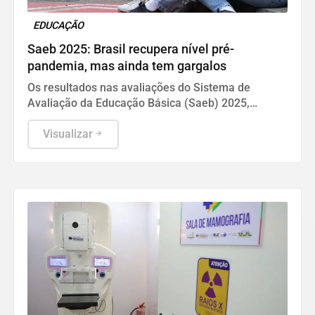
EDUCAÇÃO
Saeb 2025: Brasil recupera nível pré-
pandemia, mas ainda tem gargalos
Os resultados nas avaliações do Sistema de
Avaliação da Educação Básica (Saeb) 2025,
divulgados nesta quarta-feira (5) pelo Ministério da
Educação (MEC), em Brasília, mostram que, apesar
Visualizar
da consistente melhora dos indicadores de
proficiência da língua portuguesa e matemática em
todas as etapas de ensino, a aprendizagem ainda é
o principal desafio do Brasil.