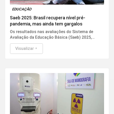
EDUCAÇÃO
Saeb 2025: Brasil recupera nível pré-
pandemia, mas ainda tem gargalos
Os resultados nas avaliações do Sistema de
Avaliação da Educação Básica (Saeb) 2025,
divulgados nesta quarta-feira (5) pelo Ministério
da Educação (MEC), em Brasília, mostram que,
Visualizar
apesar da consistente melhora dos indicadores
de proficiência da língua portuguesa e
matemática em todas as etapas de ensino, a
aprendizagem ainda é o principal desafio do
Brasil.