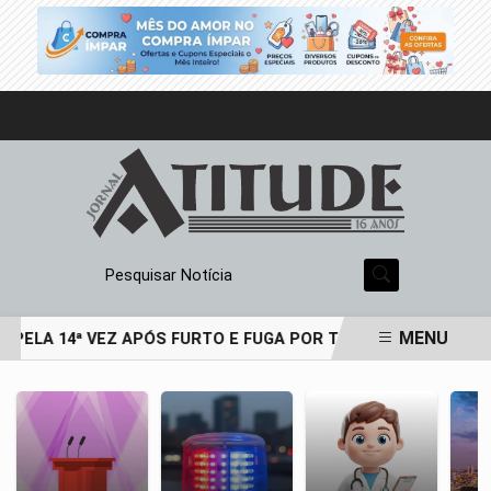
Pesquisar Notícia
MENU
 PELA 14ª VEZ APÓS FURTO E FUGA POR TELHADOS
PESQUI
EM ALTA