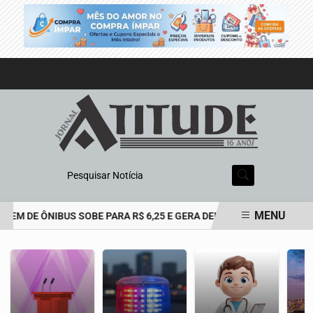
Pesquisar Notícia
MENU
EM DE ÔNIBUS SOBE PARA R$ 6,25 E GERA DEBATE EM BAURU
AD
EM ALTA