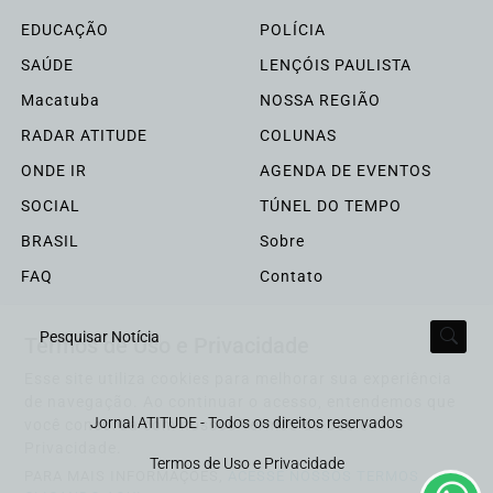
EDUCAÇÃO
POLÍCIA
SAÚDE
LENÇÓIS PAULISTA
Macatuba
NOSSA REGIÃO
RADAR ATITUDE
COLUNAS
ONDE IR
AGENDA DE EVENTOS
SOCIAL
TÚNEL DO TEMPO
BRASIL
Sobre
FAQ
Contato
Termos de Uso e Privacidade
Pesquisar Notícia
Esse site utiliza cookies para melhorar sua experiência
de navegação. Ao continuar o acesso, entendemos que
Jornal ATITUDE - Todos os direitos reservados
você concorda com nossos Termos de Uso e
Privacidade.
Termos de Uso e Privacidade
PARA MAIS INFORMAÇÕES,
ACESSE NOSSOS TERMOS