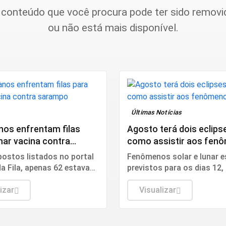
 conteúdo que você procura pode ter sido removi
ou não está mais disponível.
Últimas Notícias
nos enfrentam filas
Agosto terá dois eclips
mar vacina contra
como assistir aos fen
o
postos listados no portal
Fenômenos solar e lunar 
Na Fila, apenas 62 estavam
previstos para os dias 12,
este sábado (8). O
hemisfério Norte e 27, no
mento de todos ocorre
izar
hemisfério Sul.
Visualizar
de segunda a sexta-feira.