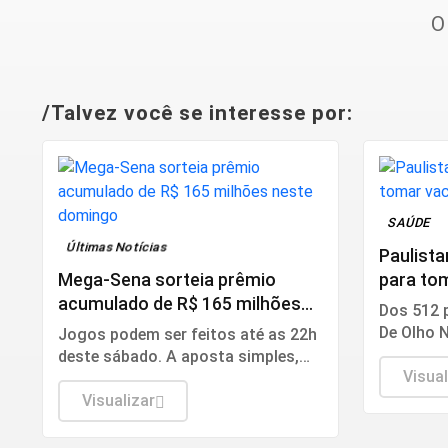
O
/Talvez você se interesse por:
SAÚDE
Últimas Notícias
Paulista
Mega-Sena sorteia prêmio
para to
acumulado de R$ 165 milhões
saramp
Dos 512 
neste domingo
De Olho 
Jogos podem ser feitos até as 22h
abertos n
deste sábado. A aposta simples,
funciona
Visual
com seis dezenas, custa R$ 6. A
somente 
aposta simples, com seis dezenas,
Visualizar
custa R$ 6.