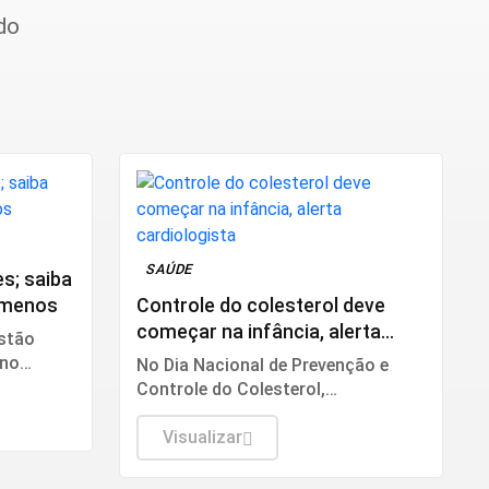
do
SAÚDE
es; saiba
ômenos
Controle do colesterol deve
começar na infância, alerta
estão
cardiologista
 no
No Dia Nacional de Prevenção e
Controle do Colesterol,
especialista da Sociedade Brasileira
de Cardiologia recomenda exame
Visualizar
preventivo aos 10 anos,
alimentação equilibrada e atividade