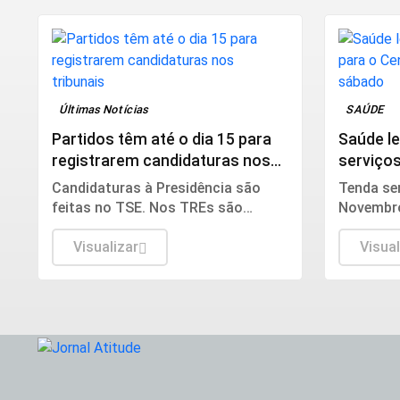
Últimas Notícias
SAÚDE
Partidos têm até o dia 15 para
Saúde l
registrarem candidaturas nos
serviços
tribunais
Lençóis
Candidaturas à Presidência são
Tenda se
feitas no TSE. Nos TREs são
Novembro
registrados candidatos ao governo
orientar
estadual, Senado, Câmara dos
Visualizar
de saúde
Visual
Deputados e assembleias estaduais
básicos
e distrital.