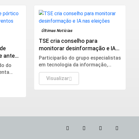
física. Também alerta para os
riscos da interrupção do
tratamento e da desinformação
sobre estatinas.
Últimas Notícias
TSE cria conselho para
 de
monitorar desinformação e IA
e antes
nas eleições
Participarão do grupo especialistas
em tecnologia da informação,
do do
segurança pública, relações
enta
internacionais e saúde pública. Os
Visualizar
movidas
nomes ainda não foram escolhidos
segurança
pelo TSE.