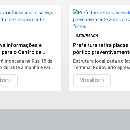
SEGURANÇA
eva informações e
Prefeitura retira placas
 para o Centro de
pórtico preventivament
 neste sábado
de ventos fortes
rá montada na Rua 15 de
Estrutura localizada ao la
 durante a manhã e vai
Terminal Rodoviário apres
 moradores sobre unidades
danos e terá as placas re
, atendimento e cuidados
izar
até que as condições de 
Visualizar
sejam restabelecidas