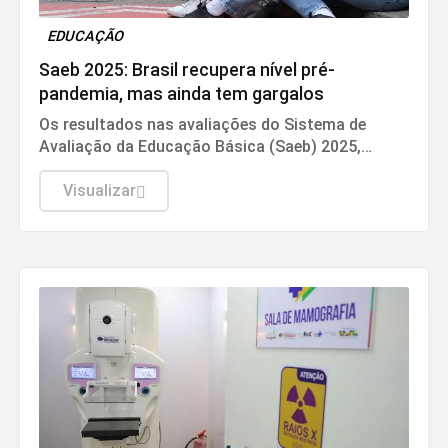
EDUCAÇÃO
Saeb 2025: Brasil recupera nível pré-
pandemia, mas ainda tem gargalos
Os resultados nas avaliações do Sistema de
Avaliação da Educação Básica (Saeb) 2025,
divulgados nesta quarta-feira (5) pelo Ministério
da Educação (MEC), em Brasília, mostram que,
Visualizar
apesar da consistente melhora dos indicadores
de proficiência da língua portuguesa e
matemática em todas as etapas de ensino, a
aprendizagem ainda é o principal desafio do
Brasil.