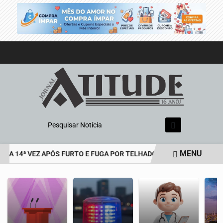
Pesquisar Notícia
MENU
LA 14ª VEZ APÓS FURTO E FUGA POR TELHADOS
HOMEM É PRESO
EM ALTA