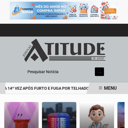
Pesquisar Notícia
MENU
LA 14ª VEZ APÓS FURTO E FUGA POR TELHADOS
PESQUISA MOSTR
EM ALTA