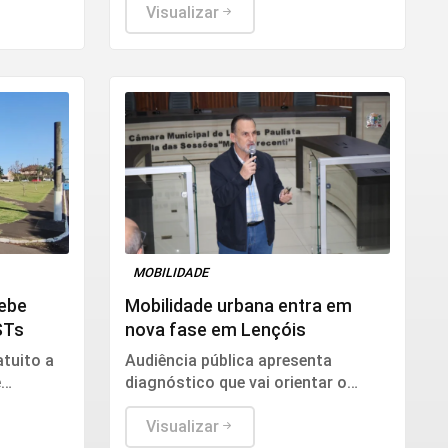
Visualizar
MOBILIDADE
cebe
Mobilidade urbana entra em
STs
nova fase em Lençóis
tuito a
Audiência pública apresenta
e
diagnóstico que vai orientar o
ira (7)
futuro do trânsito e dos
deslocamentos na cidade
Visualizar