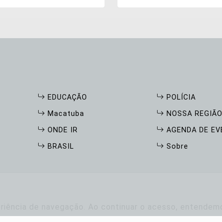
ra os próximos dez anos
EDUCAÇÃO
POLÍCIA
Macatuba
NOSSA REGIÃ
ONDE IR
AGENDA DE E
BRASIL
Sobre
periência de navegação. Ao continuar o acesso, entende