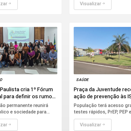
izar
Visualizar
ÃO
SAÚDE
Paulista cria 1º Fórum
Praça da Juventude re
l para definir os rumos
ação de prevenção às I
ação
ão permanente reunirá
População terá acesso gra
lico e sociedade para
testes rápidos, PrEP, PEP 
ar o Plano Municipal de
orientações nesta sexta-fe
e ajudar a construir as
izar
Visualizar