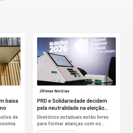
Últimas Notícias
m baixa
PRD e Solidariedade decidem
ano
pela neutralidade na eleição
presidencial
utiva da
Diretórios estaduais estão livres
conomia
para formar alianças com os
partidos que preferirem.