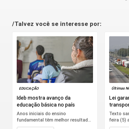
/Talvez você se interesse por:
EDUCAÇÃO
Últimas N
Ideb mostra avanço da
Lei gara
educação básica no país
transpor
que mu
Anos iniciais do ensino
Texto sa
fundamental têm melhor resultado
feira (5)
e indicador supera meta
pagament