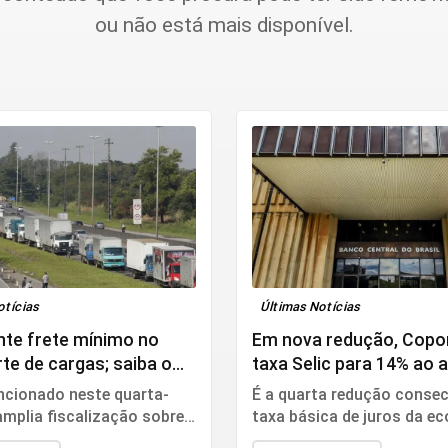
ou não está mais disponível.
otícias
Últimas Notícias
nte frete mínimo no
Em nova redução, Copo
te de cargas; saiba o
taxa Selic para 14% ao 
da
ncionado neste quarta-
É a quarta redução consec
 amplia fiscalização sobre
taxa básica de juros da e
o do frete.