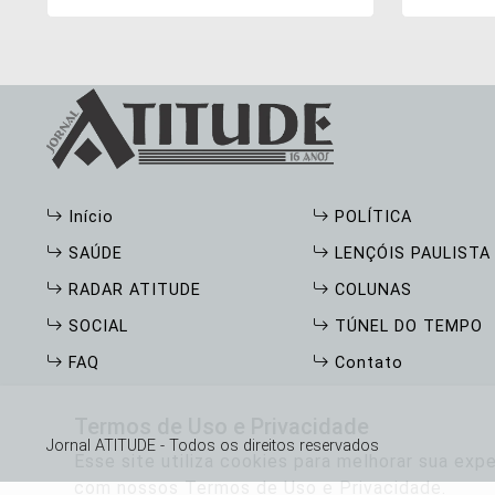
sob responsabilidade do
metas pa
Departamento
Início
POLÍTICA
SAÚDE
LENÇÓIS PAULISTA
RADAR ATITUDE
COLUNAS
SOCIAL
TÚNEL DO TEMPO
FAQ
Contato
Termos de Uso e Privacidade
Jornal ATITUDE - Todos os direitos reservados
Esse site utiliza cookies para melhorar sua ex
com nossos Termos de Uso e Privacidade.