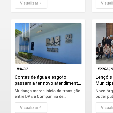
Visualizar
Visual
BAURU
EDUCAÇ
Contas de água e esgoto
Lençóis 
passam a ter novo atendimento
Municipa
em Bauru
da educ
Mudança marca início da transição
Novo órg
entre DAE e Companhia de
poder púb
Saneamento de Bauru;
acompanh
abastecimento de água continua
Visualizar
Educação 
Visual