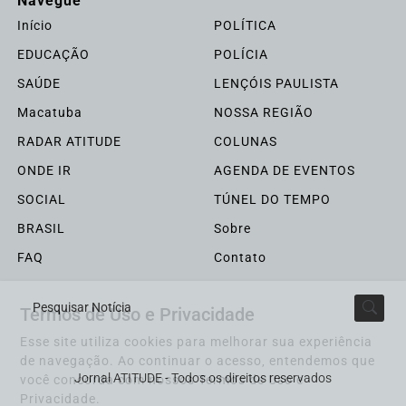
Navegue
Início
POLÍTICA
EDUCAÇÃO
POLÍCIA
SAÚDE
LENÇÓIS PAULISTA
Macatuba
NOSSA REGIÃO
RADAR ATITUDE
COLUNAS
ONDE IR
AGENDA DE EVENTOS
SOCIAL
TÚNEL DO TEMPO
BRASIL
Sobre
FAQ
Contato
Termos de Uso e Privacidade
Pesquisar Notícia
Esse site utiliza cookies para melhorar sua experiência
de navegação. Ao continuar o acesso, entendemos que
Jornal ATITUDE - Todos os direitos reservados
você concorda com nossos Termos de Uso e
Privacidade.