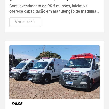
de trabalho
Com investimento de R$ 5 milhões, iniciativa
oferece capacitação em manutenção de máquinas
pesadas e amplia oportunidades para moradores
de Lençóis Paulista
Visualizar
SAÚDE