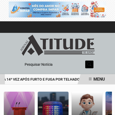
Pesquisar Notícia
MENU
LA 14ª VEZ APÓS FURTO E FUGA POR TELHADOS
HOMEM É PRESO 
EM ALTA