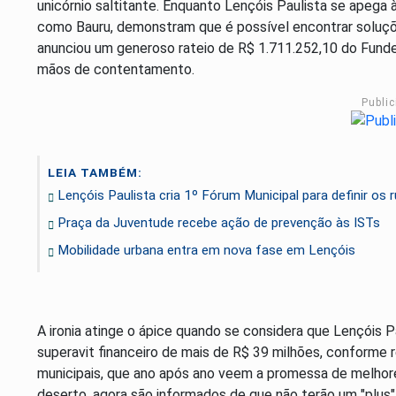
unicórnio saltitante. Enquanto Lençóis Paulista se apega à 
como Bauru, demonstram que é possível encontrar soluçõ
anunciou um generoso rateio de R$ 1.711.252,10 do Fund
mãos de contentamento.
Publi
LEIA TAMBÉM:
Lençóis Paulista cria 1º Fórum Municipal para definir o
Praça da Juventude recebe ação de prevenção às ISTs
Mobilidade urbana entra em nova fase em Lençóis
A ironia atinge o ápice quando se considera que Lençóis 
superavit financeiro de mais de R$ 39 milhões, conforme r
municipais, que ano após ano veem a promessa de melhore
deserto, agora são informados de que não terão um "plu