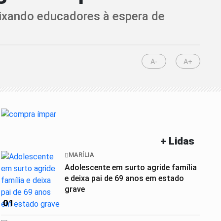
eixando educadores à espera de
A-
A+
+ Lidas
MARÍLIA
Adolescente em surto agride família
e deixa pai de 69 anos em estado
grave
01