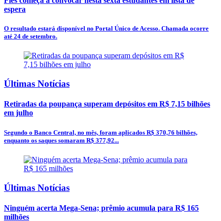
Fies começa a convocar nesta sexta estudantes em lista de
espera
O resultado estará disponível no Portal Único de Acesso. Chamada ocorre
até 24 de setembro.
Últimas Notícias
Retiradas da poupança superam depósitos em R$ 7,15 bilhões
em julho
Segundo o Banco Central, no mês, foram aplicados R$ 370,76 bilhões,
enquanto os saques somaram R$ 377,92...
Últimas Notícias
Ninguém acerta Mega-Sena; prêmio acumula para R$ 165
milhões