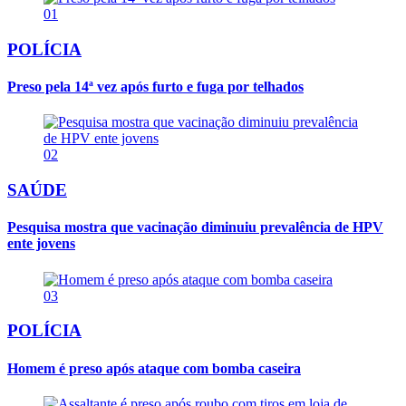
01
POLÍCIA
Preso pela 14ª vez após furto e fuga por telhados
02
SAÚDE
Pesquisa mostra que vacinação diminuiu prevalência de HPV
ente jovens
03
POLÍCIA
Homem é preso após ataque com bomba caseira