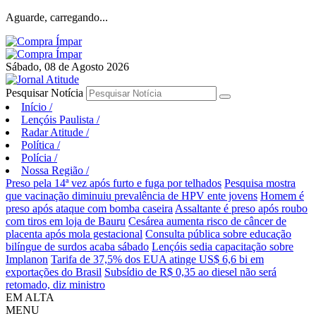
Aguarde, carregando...
Sábado, 08 de Agosto 2026
Pesquisar Notícia
Início
/
Lençóis Paulista
/
Radar Atitude
/
Política
/
Polícia
/
Nossa Região
/
Preso pela 14ª vez após furto e fuga por telhados
Pesquisa mostra
que vacinação diminuiu prevalência de HPV ente jovens
Homem é
preso após ataque com bomba caseira
Assaltante é preso após roubo
com tiros em loja de Bauru
Cesárea aumenta risco de câncer de
placenta após mola gestacional
Consulta pública sobre educação
bilíngue de surdos acaba sábado
Lençóis sedia capacitação sobre
Implanon
Tarifa de 37,5% dos EUA atinge US$ 6,6 bi em
exportações do Brasil
Subsídio de R$ 0,35 ao diesel não será
retomado, diz ministro
EM ALTA
MENU