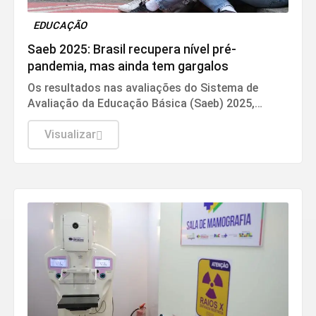
EDUCAÇÃO
Saeb 2025: Brasil recupera nível pré-
pandemia, mas ainda tem gargalos
Os resultados nas avaliações do Sistema de
Avaliação da Educação Básica (Saeb) 2025,
divulgados nesta quarta-feira (5) pelo Ministério
da Educação (MEC), em Brasília, mostram que,
Visualizar
apesar da consistente melhora dos indicadores
de proficiência da língua portuguesa e
matemática em todas as etapas de ensino, a
aprendizagem ainda é o principal desafio do
Brasil.