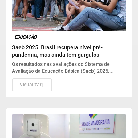
EDUCAÇÃO
Saeb 2025: Brasil recupera nível pré-
pandemia, mas ainda tem gargalos
Os resultados nas avaliações do Sistema de
Avaliação da Educação Básica (Saeb) 2025,
divulgados nesta quarta-feira (5) pelo Ministério da
Educação (MEC), em Brasília, mostram que, apesar
Visualizar
da consistente melhora dos indicadores de
proficiência da língua portuguesa e matemática em
todas as etapas de ensino, a aprendizagem ainda é
o principal desafio do Brasil.