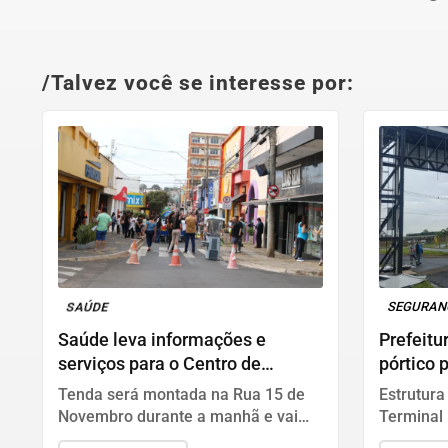
/Talvez você se interesse por:
SAÚDE
SEGURA
Saúde leva informações e
Prefeitu
serviços para o Centro de
pórtico 
Lençóis neste sábado
de vento
Tenda será montada na Rua 15 de
Estrutura
Novembro durante a manhã e vai
Terminal 
orientar moradores sobre unidades
danos e t