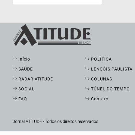
Ministério da Educação (MEC), em
Brasília, mostram que, apesar da
consistente melhora dos indicadores
de proficiência da língua portuguesa
e matemática em todas as etapas
de ensino, a aprendizagem ainda é o
principal desafio do Brasil.
Início
POLÍTICA
SAÚDE
LENÇÓIS PAULISTA
RADAR ATITUDE
COLUNAS
SOCIAL
TÚNEL DO TEMPO
FAQ
Contato
Termos de Uso e Privacidade
Jornal ATITUDE - Todos os direitos reservados
Esse site utiliza cookies para melhorar sua e
com nossos Termos de Uso e Privacidade.