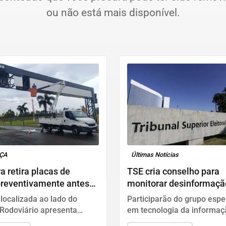
ou não está mais disponível.
NÇA
Últimas Notícias
ra retira placas de
TSE cria conselho para
preventivamente antes
monitorar desinformaçã
s fortes
nas eleições
 localizada ao lado do
Participarão do grupo espec
Rodoviário apresenta
em tecnologia da informaç
erá as placas removidas
segurança pública, relaçõe