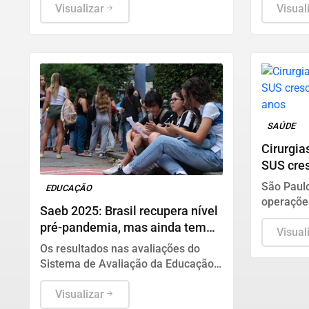
de saúde, atendimento e cuidados
Visualizar
até que 
Visual
básicos
sejam re
SAÚDE
Cirurgia
SUS cre
dez ano
São Paul
EDUCAÇÃO
operaçõe
Saeb 2025: Brasil recupera nível
procedim
pré-pandemia, mas ainda tem
números 
Visual
gargalos
Cirurgia P
Os resultados nas avaliações do
Sistema de Avaliação da Educação
Básica (Saeb) 2025, divulgados
nesta quarta-feira (5) pelo
Visualizar