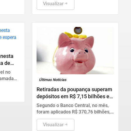
ica. Os
Visualizar
colhidos
 nesta
ta de
el no
hamada
Últimas Notícias
Retiradas da poupança superam
depósitos em R$ 7,15 bilhões em
julho
Segundo o Banco Central, no mês,
foram aplicados R$ 370,76 bilhões,
enquanto os saques somaram R$
377,92 bilhões.
Visualizar