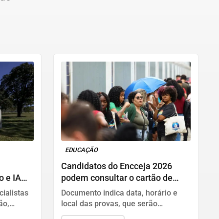
EDUCAÇÃO
Candidatos do Encceja 2026
o e IA
podem consultar o cartão de
inscrição
ialistas
Documento indica data, horário e
ão,
local das provas, que serão
s
aplicadas no dia 23 em todo o país.