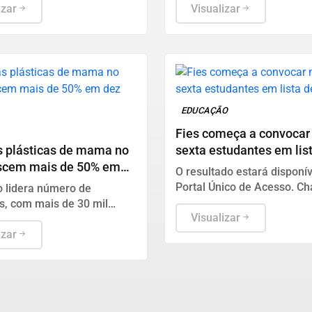
as condições de segurança
izar
internacionais e saúde públ
Visualizar
stabelecidas
nomes ainda não foram es
pelo TSE.
EDUCAÇÃO
Fies começa a convocar
s plásticas de mama no
sexta estudantes em lis
scem mais de 50% em
espera
O resultado estará disponív
s
Portal Único de Acesso. C
o lidera número de
ocorre até 24 de setembro.
s, com mais de 30 mil
Visualizar
entos, de acordo com
da Sociedade Brasileira de
izar
lástica.