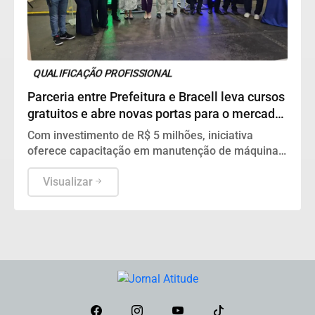
QUALIFICAÇÃO PROFISSIONAL
Parceria entre Prefeitura e Bracell leva cursos
gratuitos e abre novas portas para o mercado
de trabalho
Com investimento de R$ 5 milhões, iniciativa
oferece capacitação em manutenção de máquinas
pesadas e amplia oportunidades para moradores
de Lençóis Paulista
Visualizar