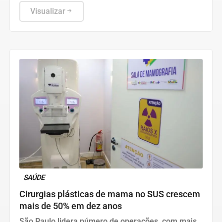
divulgados nesta quarta-feira (5) pelo Ministério da
Educação (MEC), em Brasília, mostram que, apesar
Visualizar
da consistente melhora dos indicadores de
proficiência da língua portuguesa e matemática em
todas as etapas de ensino, a aprendizagem ainda é
o principal desafio do Brasil.
SAÚDE
Cirurgias plásticas de mama no SUS crescem
mais de 50% em dez anos
São Paulo lidera número de operações, com mais